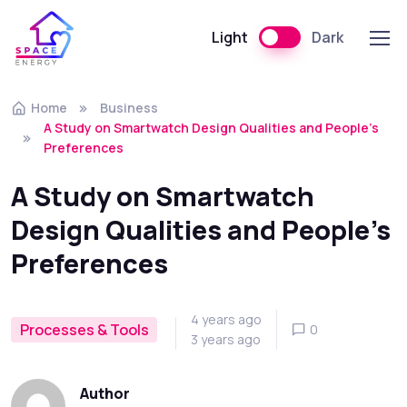
Light
Dark
Skip to navigation
Skip to content
Home
Business
A Study on Smartwatch Design Qualities and People’s
Preferences
A Study on Smartwatch
Design Qualities and People’s
Preferences
4 years ago
Processes & Tools
0
3 years ago
Author