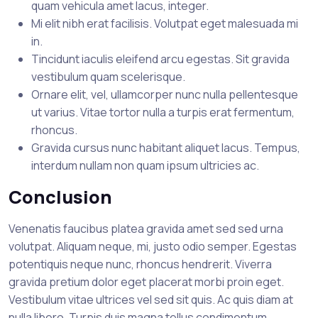
quam vehicula amet lacus, integer.
Mi elit nibh erat facilisis. Volutpat eget malesuada mi
in.
Tincidunt iaculis eleifend arcu egestas. Sit gravida
vestibulum quam scelerisque.
Ornare elit, vel, ullamcorper nunc nulla pellentesque
ut varius. Vitae tortor nulla a turpis erat fermentum,
rhoncus.
Gravida cursus nunc habitant aliquet lacus. Tempus,
interdum nullam non quam ipsum ultricies ac.
Conclusion
Venenatis faucibus platea gravida amet sed sed urna
volutpat. Aliquam neque, mi, justo odio semper. Egestas
potentiquis neque nunc, rhoncus hendrerit. Viverra
gravida pretium dolor eget placerat morbi proin eget.
Vestibulum vitae ultrices vel sed sit quis. Ac quis diam at
nulla libero. Turpis duis magna tellus condimentum.